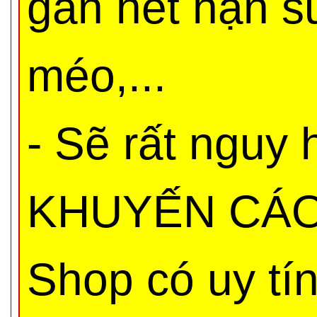
gần hết hạn s
méo,...
- Sẽ rất nguy
KHUYẾN CÁO 
Shop có uy tí