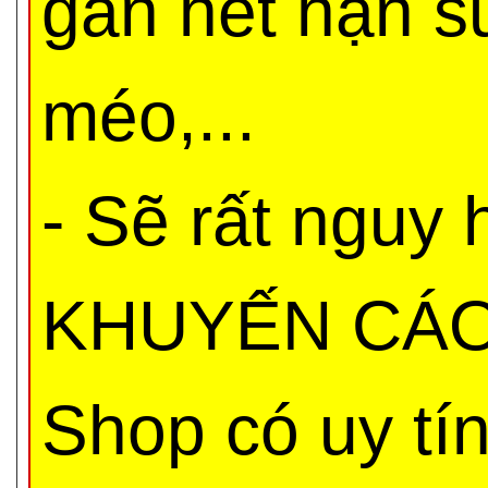
gần hết hạn s
méo,...
- Sẽ rất nguy
KHUYẾN CÁO 
Shop có uy tí