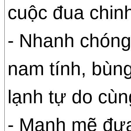
cuộc đua chinh
- Nhanh chóng
nam tính, bùn
lạnh tự do cù
- Mạnh mẽ đư