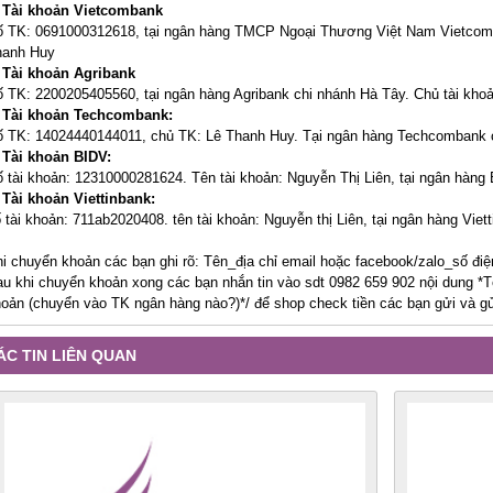
. Tài khoản Vietcombank
 TK: 0691000312618, tại ngân hàng TMCP Ngoại Thương Việt Nam Vietcomba
hanh Huy
 Tài khoản Agribank
 TK: 2200205405560, tại ngân hàng Agribank chi nhánh Hà Tây. Chủ tài kho
. Tài khoản Techcombank:
 TK: 14024440144011, chủ TK: Lê Thanh Huy. Tại ngân hàng Techcombank 
 Tài khoản BIDV:
 tài khoản: 12310000281624. Tên tài khoản: Nguyễn Thị Liên, tại ngân hàng
 Tài khoản Viettinbank:
 tài khoản: 711ab2020408. tên tài khoản: Nguyễn thị Liên, tại ngân hàng Vie
i chuyển khoản các bạn ghi rõ: Tên_địa chỉ email hoặc facebook/zalo_số điệ
u khi chuyển khoản xong các bạn nhắn tin vào sdt 0982 659 902 nội dung *T
oản (chuyển vào TK ngân hàng nào?)*/ để shop check tiền các bạn gửi và g
ÁC TIN LIÊN QUAN