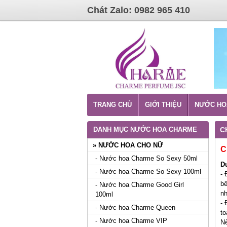
Chát Zalo: 0982 965 410
TRANG CHỦ
GIỚI THIỆU
NƯỚC HO
DANH MỤC NƯỚC HOA CHARME
C
» NƯỚC HOA CHO NỮ
C
- Nước hoa Charme So Sexy 50ml
D
- Nước hoa Charme So Sexy 100ml
- 
bê
- Nước hoa Charme Good Girl
nh
100ml
- 
- Nước hoa Charme Queen
to
- Nước hoa Charme VIP
Nế