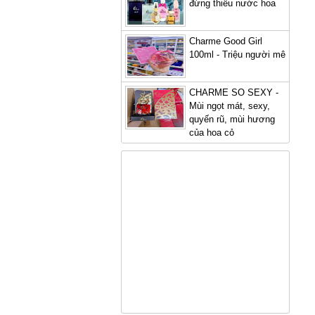
đừng thiếu nước hoa
Charme Good Girl
100ml - Triệu người mê
CHARME SO SEXY -
Mùi ngọt mát, sexy,
quyến rũ, mùi hương
của hoa cỏ