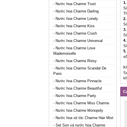
1
- Nước hoa Charme Trust
Số
- Nước hoa Charme Darling
T
- Nước hoa Charme Lonely
2.
Số
- Nước hoa Charme Kiss
3
- Nước hoa Charme Crush
Số
4.
- Nước hoa Charme Universal
Số
- Nước hoa Charme Love
5.
Mademoiselle
số
- Nước hoa Charme Roisy
Kh
- Nước hoa Charme Scandal De
Sa
Paris
kh
- Nước hoa Charme Pinnacle
- Nước hoa Charme Beautiful
C
- Nước hoa Charme Party
- Nước hoa Charme Miss Charme
- Nước hoa Charme Monopoly
- Nước hoa xịt tóc Charme Hair Mist
- Set Son và nước hoa Charme