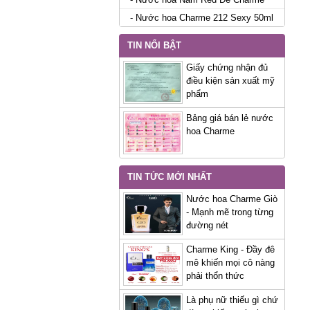
- Nước hoa Charme 212 Sexy 50ml
TIN NỔI BẬT
Giấy chứng nhận đủ
điều kiện sản xuất mỹ
phẩm
Bảng giá bán lẻ nước
hoa Charme
TIN TỨC MỚI NHẤT
Nước hoa Charme Giò
- Mạnh mẽ trong từng
đường nét
Charme King - Đầy đê
mê khiến mọi cô nàng
phải thổn thức
Là phụ nữ thiếu gì chứ