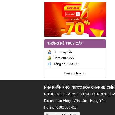
THỐNG KÊ TRUY CẬP
Hôm nay: 97
Hôm qua: 299
Tổng số: 683100
Đang online: 6
NHÀ PHÂN PHỐI NƯỚC HOA CHARME CHÍN
NƯỚC HOA CHARME
-
CÔNG TY NƯỚC HO
Địa chỉ: Lạc Hồng - Văn Lâm - Hưng Yên
Hotline: 0982 965 410