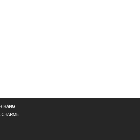
H HÃNG
A CHARME
-