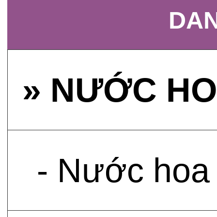
DAN
» NƯỚC HO
- Nước hoa